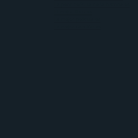
La peor película de la historia es
El mejor libro es
La mejor película es
La mejor canción es