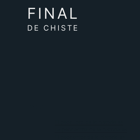
FINAL
DE CHISTE
tops
El peor libro de la historia es
La peor actriz de la historia es
El peor actor de la historia es