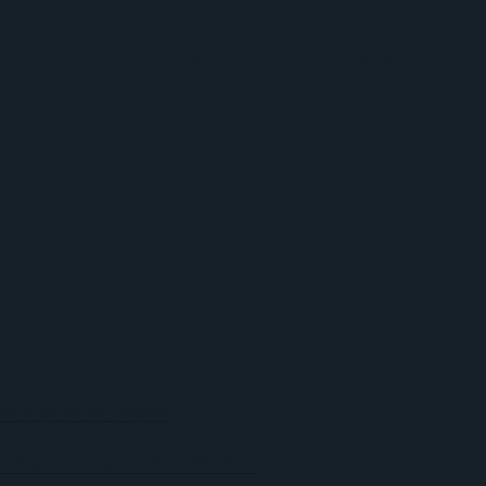
RULETA DE CHISTES
les a golpe de tequila
ociales? por Leo Harlem #humor