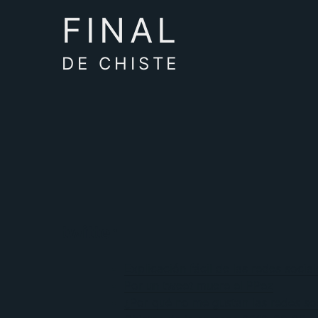
FINAL
DE CHISTE
twitter
Explicación fácil de las redes socia
Por un tweet muere el PPez
¿Por qué no me gustan las redes s