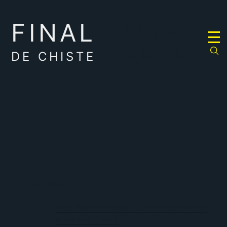
FINAL
RULETA
☰
DE
CHISTES
DE CHISTE
violencia
Alec Baldwin pega a John Krasinski por
el béisbol [spot]