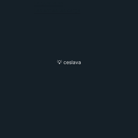
La guerra es
Las armas las carga
💡 ceslava