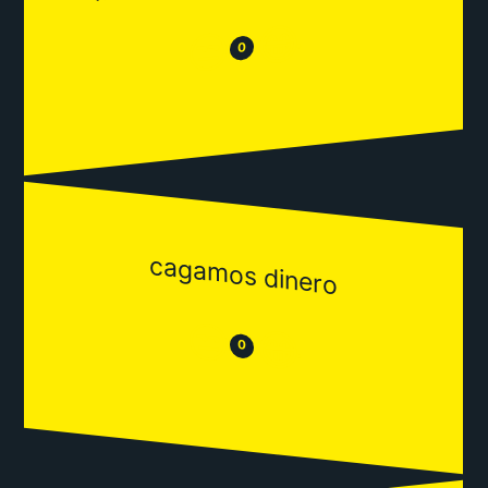
😂
😒
0
cagamos dinero
😒
😂
0