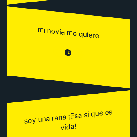
mi novia me quiere
😒
😂
-2
soy una rana ¡Esa si que es
vida!