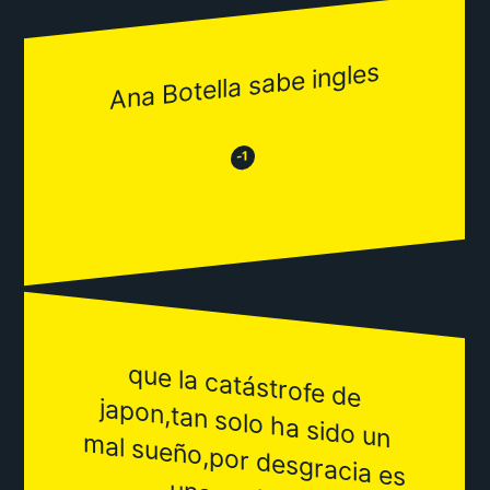
Ana Botella sabe ingles
😂
😒
-1
que la catástrofe de
japon,tan solo ha sido un
al sueño,por desgracia es
m