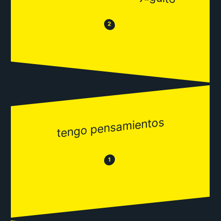
😒
😂
2
tengo pensamientos
😂
😒
1