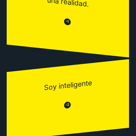
una realidad.
😒
😂
-1
Soy inteligente
😂
😒
-2