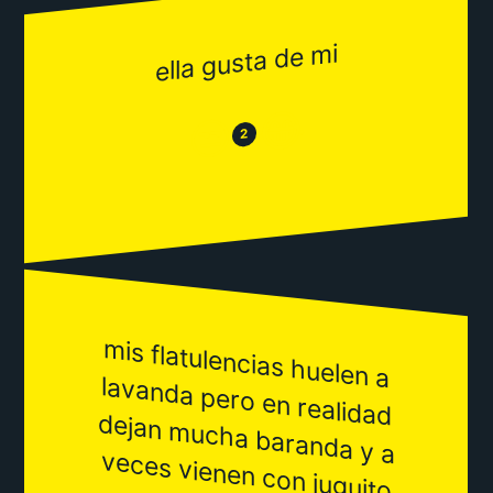
ella gusta de mi
😂
😒
2
m
is flatulencias huelen a
lavanda pero en realidad
dejan m
ucha baranda y a
veces vienen con juguito