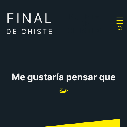
FINAL
RULETA
☰
DE
CHISTES
DE CHISTE
Me gustaría pensar que
✏️