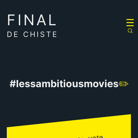
FINAL
RULETA
☰
DE
CHISTES
DE CHISTE
#lessambitiousmovies
✏️