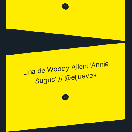
😒
😂
0
Una de
Woody Allen: 'Annie
Sugus' //
@eljueves
😂
😒
0