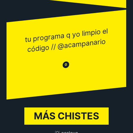
tu progra
ma q yo li
mpio el
código //
@aca
mpanario
😂
😒
0
MÁS CHISTES
💡 ceslava