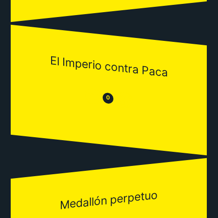
El Imperio contra Paca
😒
😂
0
Medallón perpetuo