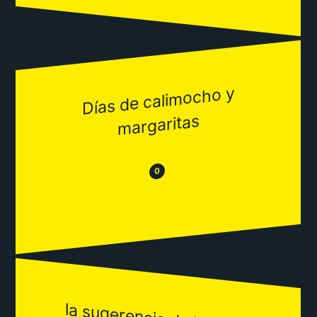
Días de cali
mocho y
margaritas
😂
😒
0