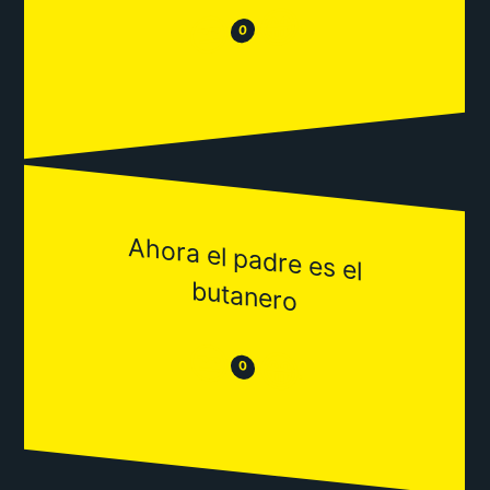
😂
😒
0
Ahora el padre es el
butanero
😒
😂
0