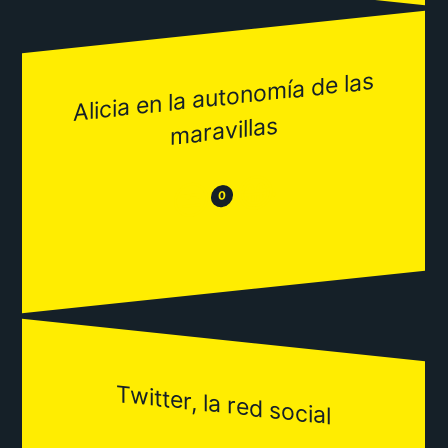
Alicia en la autono
mía de las
maravillas
😂
😒
0
Twitter, la red social