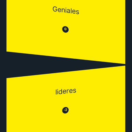
Geniales
😒
😂
0
lideres
😂
😒
-2