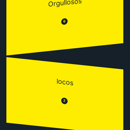
Orgullosos
😂
😒
6
locos
😒
😂
2