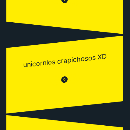
😂
unicornios crapichosos XD
😂
😒
0