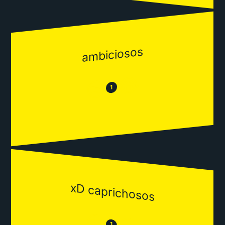
ambiciosos
😂
😒
1
xD caprichosos
😒
1