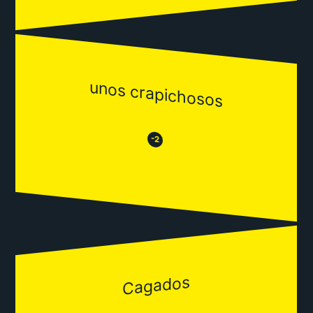
unos crapichosos
😒
😂
-2
Cagados