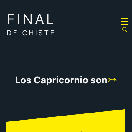
FINAL
RULETA
☰
DE
CHISTES
DE CHISTE
Los Capricornio son
✏️