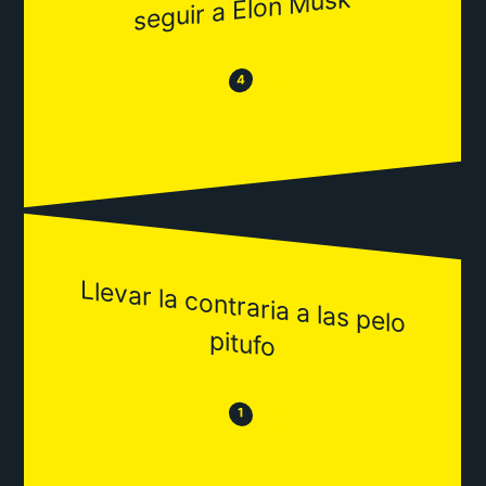
seguir a Elon Musk
😂
😒
4
Llevar la contraria a las pelo
pitufo
😒
😂
1