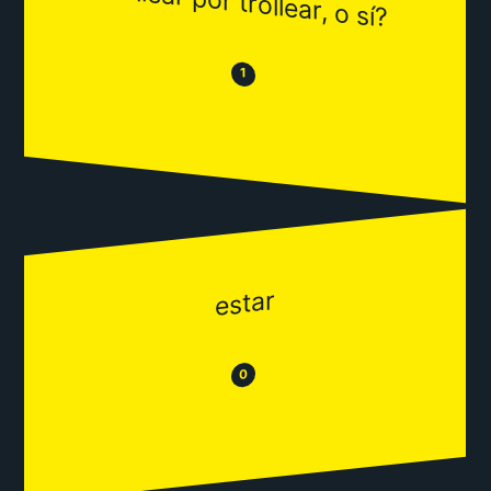
trollear por trollear, o sí?
😒
😂
1
estar
😂
😒
0