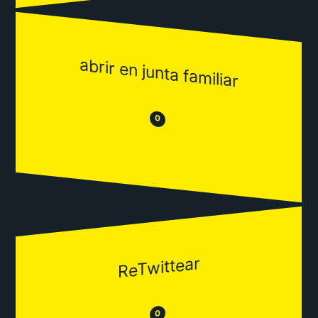
abrir en junta familiar
😒
😂
0
ReTwittear
😂
😒
0