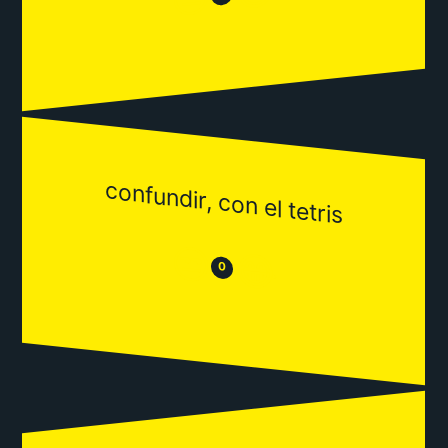
confundir, con el tetris
😒
😂
0