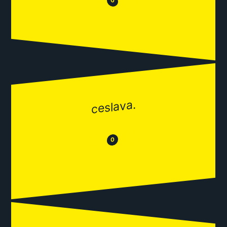
😂
0
ceslava.
😂
😒
0