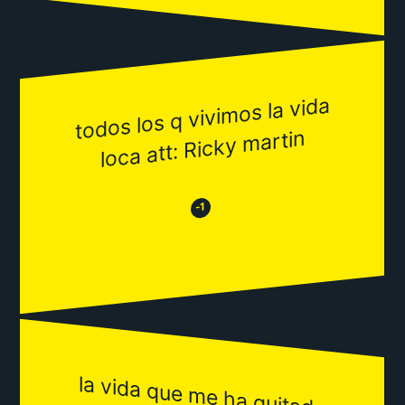
todos los q vivi
mos la vida
loca att: Ricky
martin
😂
😒
-1
la vida que m
e ha quitado