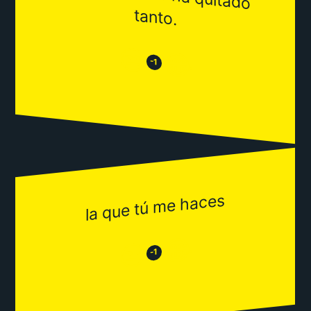
tanto.
😒
😂
-1
la que tú me haces
😂
😒
-1