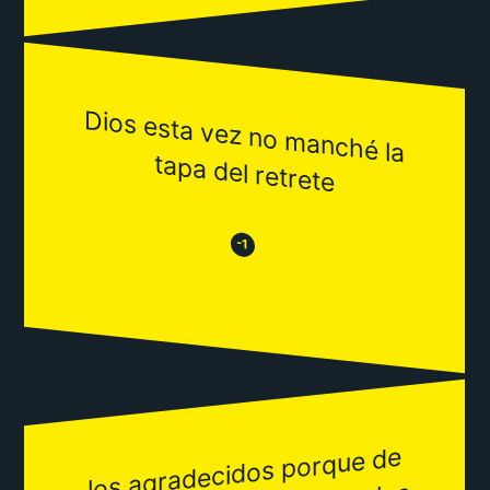
Dios esta vez no m
anché la
tapa del retrete
😒
😂
-1
los agradecidos porque de