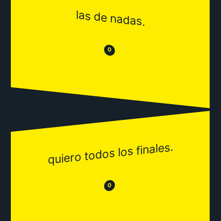
las de nadas.
😒
😂
0
quiero todos los finales.
😂
😒
0