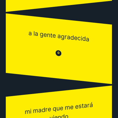
a la gente agradecida
😒
😂
0
mi
madre que
me estará
viendo