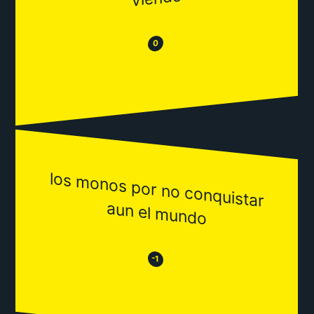
😂
😒
0
los m
onos por no conquistar
aun el m
undo
😒
😂
-1