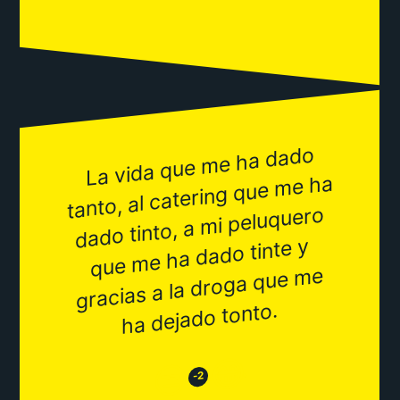
La vida que
me ha dado
tanto, al catering que
dado tinto, a
que
gracias a la droga que
me ha
mi peluquero
me ha dado tinte y
me
ha dejado tonto.
😂
😒
-2