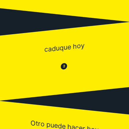
caduque hoy
😂
😒
2
Otro puede hacer hoy