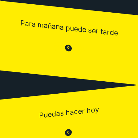
Para mañana puede ser tarde
😒
😂
0
Puedas hacer hoy
😂
😒
0