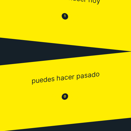
😒
😂
1
puedes hacer pasado
😂
😒
0