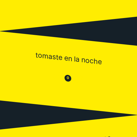
tomaste en la noche
😒
😂
0