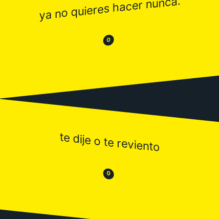
ya no quieres hacer nunca.
😂
😒
0
te dije o te reviento
😒
😂
0