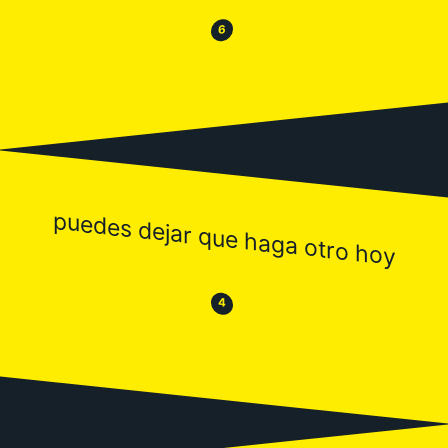
😂
😒
6
puedes dejar que haga otro hoy
😒
😂
4