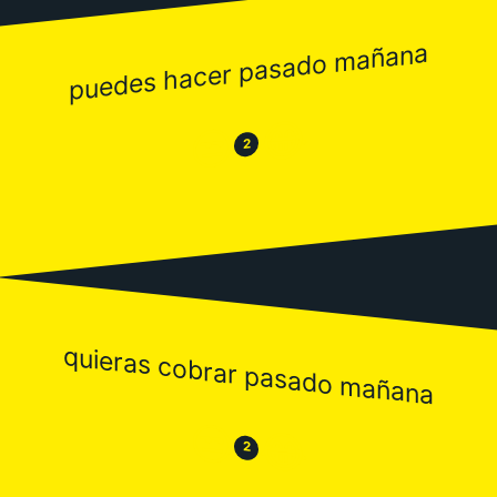
puedes hacer pasado mañana
😂
😒
2
quieras cobrar pasado mañana
😒
😂
2