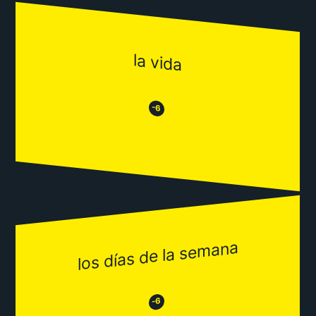
la vida
😒
😂
-6
los días de la semana
😂
😒
-6