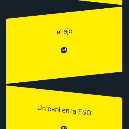
el ajo
😂
😒
64
Un cani en la ESO
😒
57