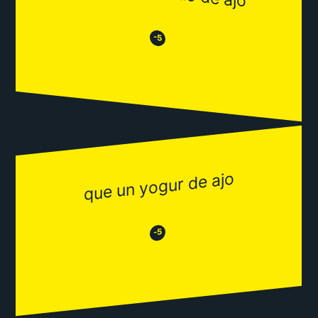
😒
😂
-5
que un yogur de ajo
😂
😒
-5