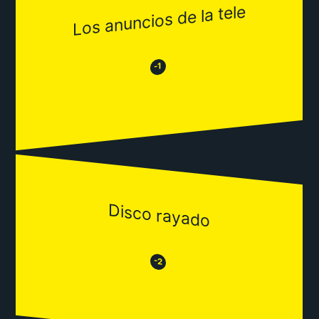
Los anuncios de la tele
😂
😒
-1
Disco rayado
😒
😂
-2