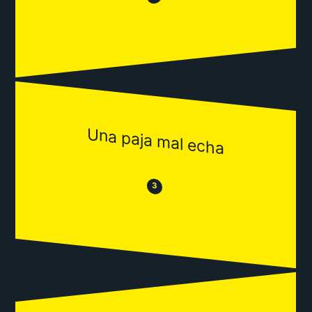
Una paja mal echa
😒
😂
3