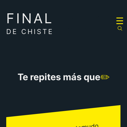
FINAL
RULETA
☰
DE
CHISTES
DE CHISTE
Te repites más que
✏️