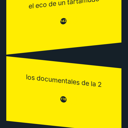
el eco de un tartamudo
😂
😒
142
los documentales de la 2
😒
😂
118