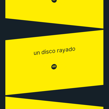
😂
un disco rayado
😂
😒
46