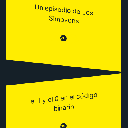
Un episodio de Los
Sim
psons
😒
😂
20
el 1 y el 0 en el código
binario
😂
😒
19