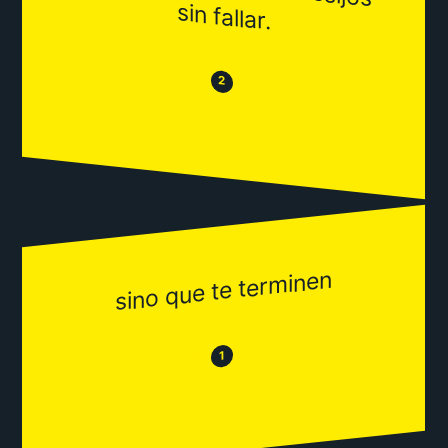
sin fallar.
😒
😂
2
sino que te terminen
😂
😒
1