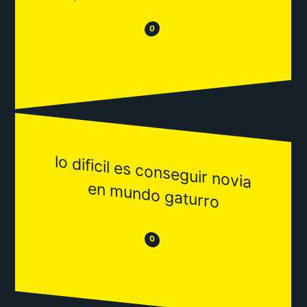
😂
😒
0
lo dificil es conseguir novia
en m
undo gaturro
😒
😂
0