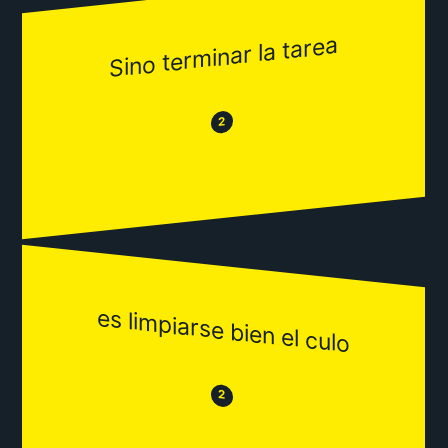
Sino terminar la tarea
😂
😒
2
es limpiarse bien el culo
😒
😂
2