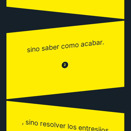
sino saber como acabar.
😂
😒
2
, sino resolver los entresijos