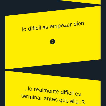
lo dificil es empezar bien
😂
😒
0
, lo realm
ente dificil es
term
inar antes que ella :S