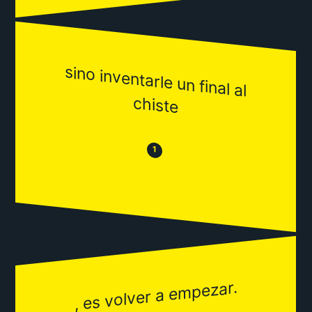
sino inventarle un final al
chiste
😒
😂
1
, es volver a empezar.