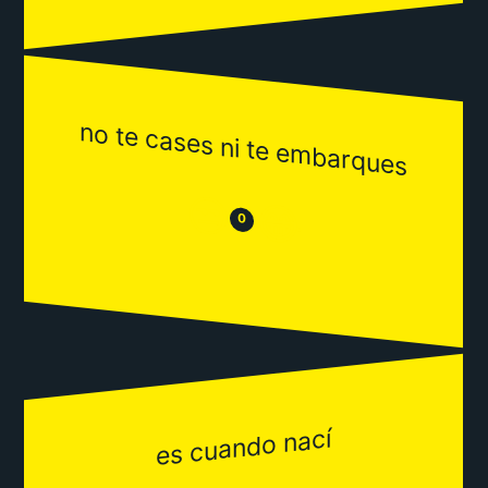
no te cases ni te embarques
😒
😂
0
es cuando nací