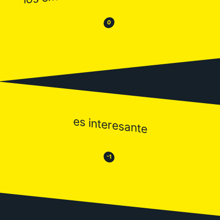
😂
😒
0
es interesante
😒
😂
-1