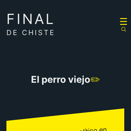
FINAL
RULETA
☰
DE
CHISTES
DE CHISTE
El perro viejo
✏️