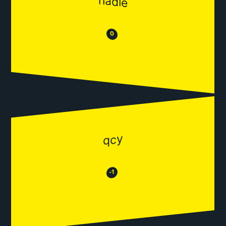
nadie
😒
😂
0
qcy
😂
😒
-1