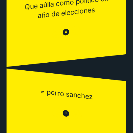
Que aúlla co
mo político en
año de elecciones
😂
😒
4
= perro sanchez
😒
😂
1