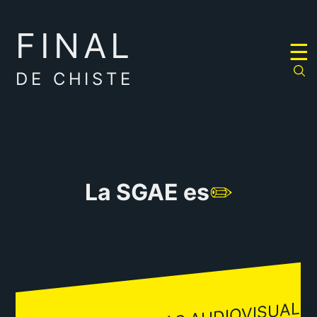
FINAL
RULETA
☰
DE
CHISTES
DE CHISTE
La SGAE es
✏️