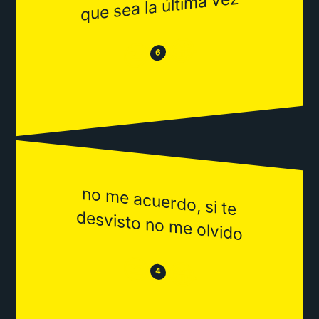
que sea la última vez
😂
😒
6
no m
e acuerdo, si te
desvisto no m
e olvido
😒
😂
4