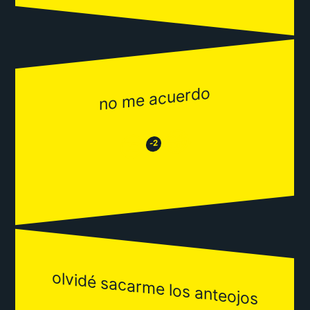
no me acuerdo
😂
😒
-2
olvidé sacarme los anteojos