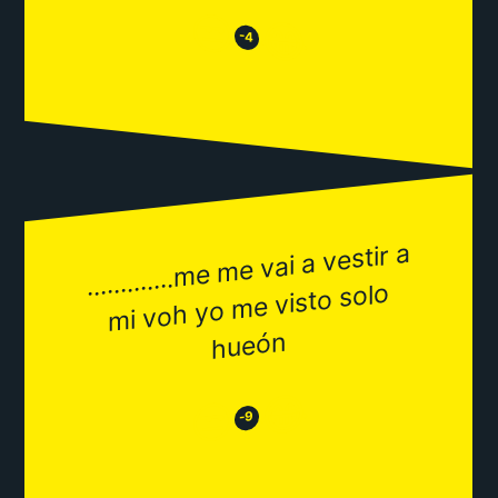
😒
😂
-4
.............
me
me vai a vestir a
mi voh yo
me visto solo
hueón
😂
😒
-9