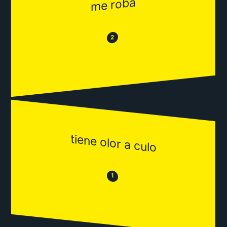
me roba
😂
😒
2
tiene olor a culo
😒
😂
1