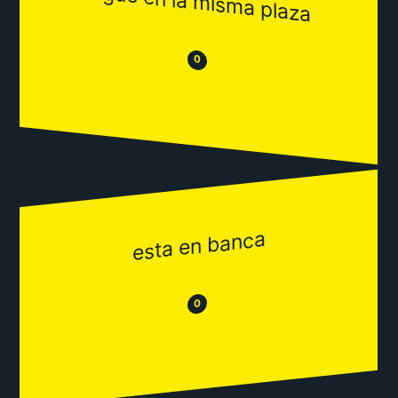
sigue en la misma plaza
😒
😂
0
esta en banca
😂
😒
0