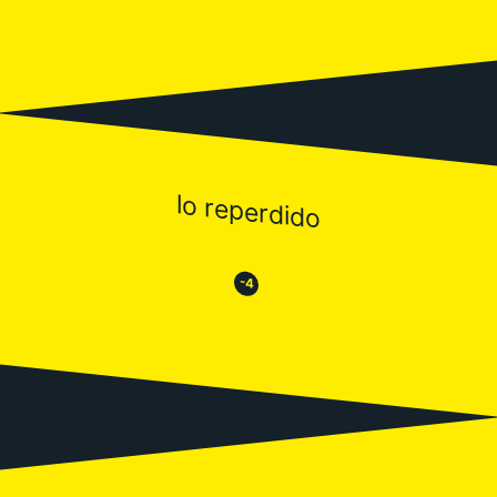
lo reperdido
😒
😂
-4