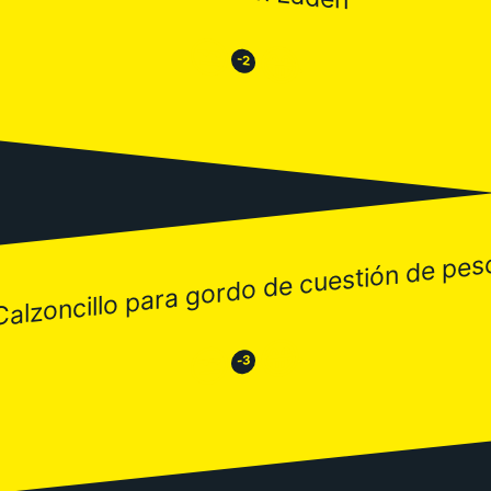
😒
😂
-2
Calzoncillo para gordo de cuestión de pes
😂
😒
-3