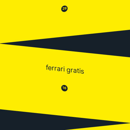
😂
😒
29
ferrari gratis
😒
😂
16