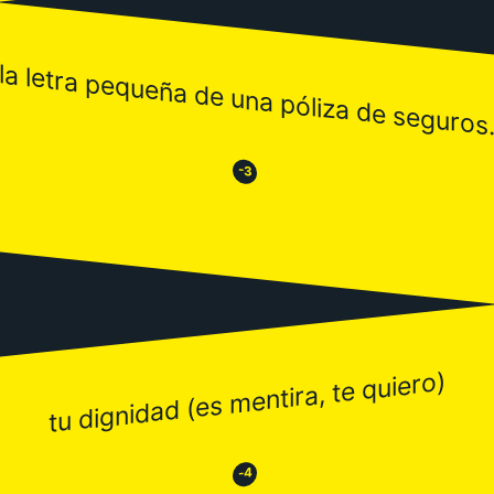
la letra pequeña de una póliza de seguros
😒
😂
-3
tu dignidad (es mentira, te quiero)
😂
😒
-4