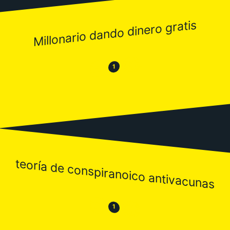
Millonario dando dinero gratis
😂
😒
1
teoría de conspiranoico antivacunas
😒
😂
1