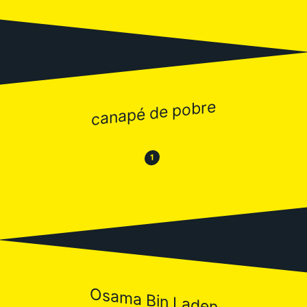
canapé de pobre
😂
😒
1
Osama Bin Laden