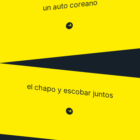
un auto coreano
😂
😒
-4
el chapo y escobar juntos
😒
😂
-4