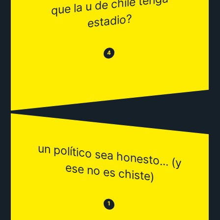
que la u de chile tenga
estadio?
😂
😒
4
un político sea honesto... (y
ese no es chiste)
😒
😂
1