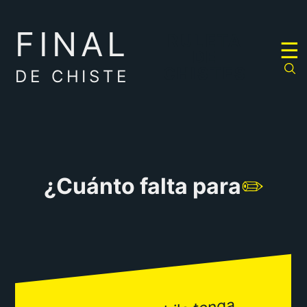
FINAL
RULETA
☰
DE
CHISTES
DE CHISTE
¿Cuánto falta para
✏️