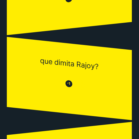
que dimita Rajoy?
😒
😂
-1