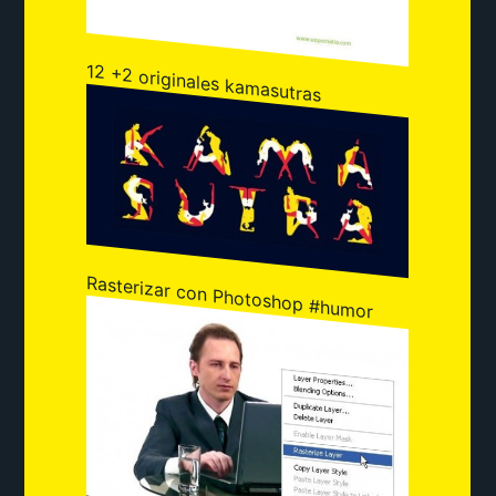
12 +2 originales kamasutras
Rasterizar con Photoshop #humor