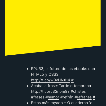
EPUB3, el futuro de los ebooks con
HTML5 y CSS3
http://t.co/w0vHNX14
#
Acaba la frase: Tarde o temprano
http://t.co/c3Snom8z
#
chistes
#frases #
humor
#refrán #
refranes
#
Estás más rayado – Q cuaderno 'e