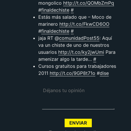
mongolico
http://t.co/QOMbZmPq
#
finaldechiste
#
Estás más salado que – Moco de
marinero
http://t.co/FkwCD6OO
#
finaldechiste
#
jaja RT @
comunidadPost55
: Aquí
va un chiste de uno de nuestros
usuarios
http://t.co/ky2jwUmi
Para
amenizar algo la tarde…
#
Cursos gratuitos para trabajadores
2011
http://t.co/9GP8t71o
#
dise