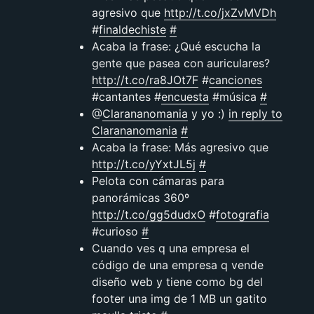
agresivo que
http://t.co/jxZvMVDh
#
finaldechiste
#
Acaba la frase: ¿Qué escucha la
gente que pasea con auriculares?
http://t.co/ra8JOt7F
#
canciones
#cantantes #
encuesta
#música
#
@
Clarananomania
y yo :)
in reply to
Clarananomania
#
Acaba la frase: Más agresivo que
http://t.co/yYxtJL5j
#
Pelota con cámaras para
panorámicas 360º
http://t.co/gg5dudxO
#
fotografia
#curioso
#
Cuando ves q una empresa el
código de una empresa q vende
diseño web y tiene como bg del
footer una img de 1 MB un gatito