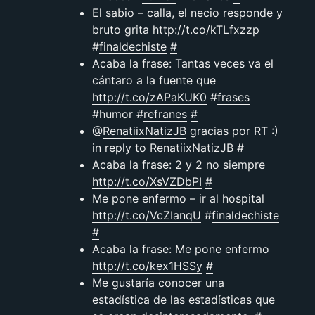
El sabio – calla, el necio responde y
bruto grita
http://t.co/kTLfxzzp
#
finaldechiste
#
Acaba la frase: Tantas veces va el
cántaro a la fuente que
http://t.co/zAPaKUK0
#
frases
#humor #
refranes
#
@
RenatiixNatizJB
gracias por RT :)
in reply to RenatiixNatizJB
#
Acaba la frase: 2 y 2 no siempre
http://t.co/XsVZDbPI
#
Me pone enfermo – ir al hospital
http://t.co/VcZIanqU
#
finaldechiste
#
Acaba la frase: Me pone enfermo
http://t.co/kex1HSSy
#
Me gustaría conocer una
estadística de las estadísticas que