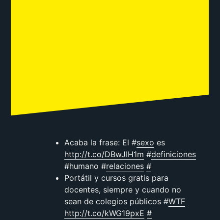
Acaba la frase: El #
sexo
es
http://t.co/DBwJIH1m
#
definiciones
#humano #
relaciones
#
Portátil y cursos gratis para
docentes, siempre y cuando no
sean de colegios públicos #
WTF
http://t.co/kWG19pxE
#