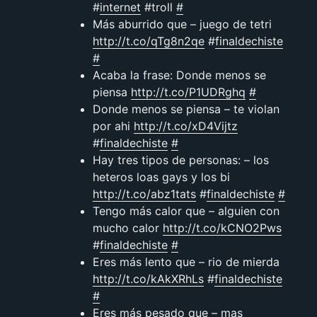
#
internet
#troll
#
Más aburrido que – juego de tetri
http://t.co/qTg8n2qe
#
finaldechiste
#
Acaba la frase: Donde menos se
piensa
http://t.co/P1UDRghq
#
Donde menos se piensa – te violan
por ahi
http://t.co/xD4Vijtz
#
finaldechiste
#
Hay tres tipos de personas: – los
heteros loas gays y los bi
http://t.co/abz1tats
#
finaldechiste
#
Tengo más calor que – alguien con
mucho calor
http://t.co/kCNO2Pws
#
finaldechiste
#
Eres más lento que – rio de mierda
http://t.co/kAkXRhLs
#
finaldechiste
#
Eres más pesado que – mas