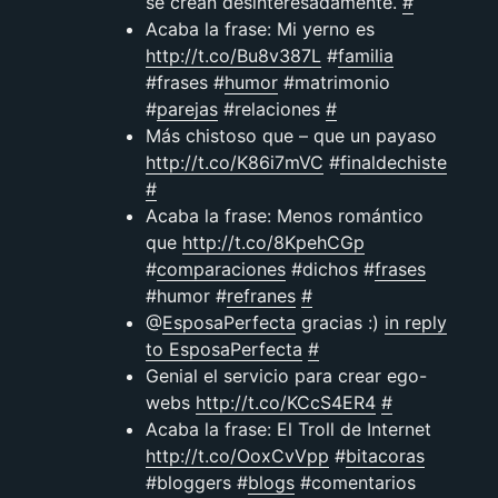
se crean desinteresadamente.
#
Acaba la frase: Mi yerno es
http://t.co/Bu8v387L
#
familia
#frases #
humor
#matrimonio
#
parejas
#relaciones
#
Más chistoso que – que un payaso
http://t.co/K86i7mVC
#
finaldechiste
#
Acaba la frase: Menos romántico
que
http://t.co/8KpehCGp
#
comparaciones
#dichos #
frases
#humor #
refranes
#
@
EsposaPerfecta
gracias :)
in reply
to EsposaPerfecta
#
Genial el servicio para crear ego-
webs
http://t.co/KCcS4ER4
#
Acaba la frase: El Troll de Internet
http://t.co/OoxCvVpp
#
bitacoras
#bloggers #
blogs
#comentarios