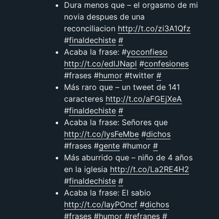
Dura menos que – el orgasmo de mi
novia despues de una
reconciliacion
http://t.co/zi3A1Qfz
#
finaldechiste
#
Acaba la frase: #
yoconfieso
http://t.co/edlJNapl
#
confesiones
#frases #
humor
#twitter
#
Más raro que – un tweet de 141
caracteres
http://t.co/aFGEjXeA
#
finaldechiste
#
Acaba la frase: Señores que
http://t.co/lysFeMbe
#
dichos
#frases #
gente
#humor
#
Más aburrido que – niño de 4 años
en la iglesia
http://t.co/La2RE4H2
#
finaldechiste
#
Acaba la frase: El sabio
http://t.co/IayPOncf
#
dichos
#frases #
humor
#refranes
#