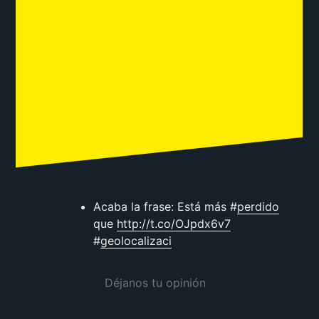
Acaba la frase: Está más #
perdido
que
http://t.co/OJpdx6v7
#
geolocalizaci