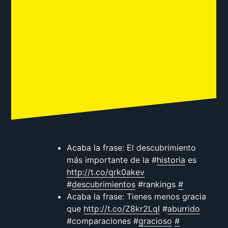
Acaba la frase: El descubrimiento
más importante de la #
historia
es
http://t.co/qrk0akev
#
descubrimientos
#rankings
#
Acaba la frase: Tienes menos gracia
que
http://t.co/Z8kr2LqI
#
aburrido
#comparaciones #
gracioso
#