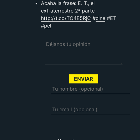
Acaba la frase: E. T., el
extraterrestre 2ª parte
http://t.co/TQ4E5RjC
#
cine
#ET
#
pel