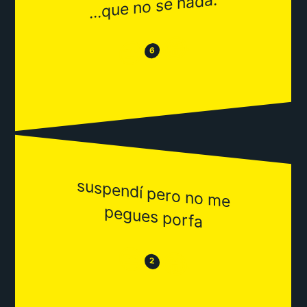
...que no se nada.
😂
😒
6
suspendí pero no m
e
pegues porfa
😒
😂
2