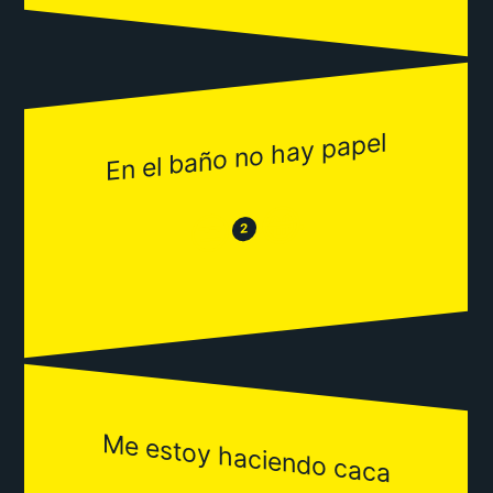
En el baño no hay papel
😂
😒
2
Me estoy haciendo caca