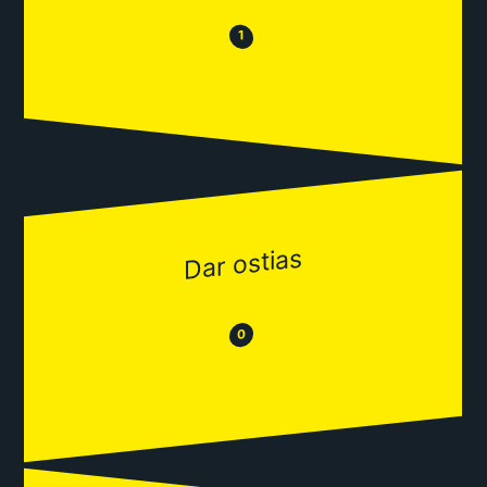
😒
😂
1
Dar ostias
😂
😒
0