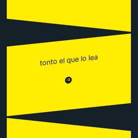
tonto el que lo lea
😂
😒
-3