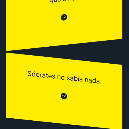
😂
😒
-2
Sócrates no sabía nada.
😒
😂
-2