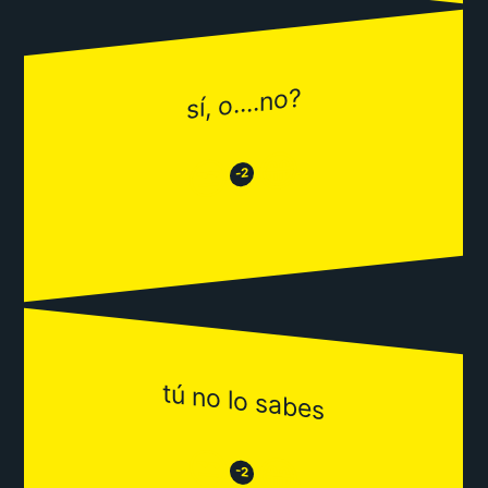
sí, o....no?
😂
😒
-2
tú no lo sabes
😒
😂
-2