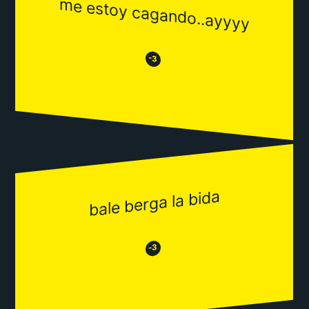
me estoy cagando..ayyyy
😒
😂
-3
bale berga la bida
😂
😒
-3