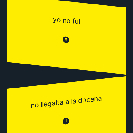
yo no fui
😒
😂
0
no llegaba a la docena
😂
😒
-1