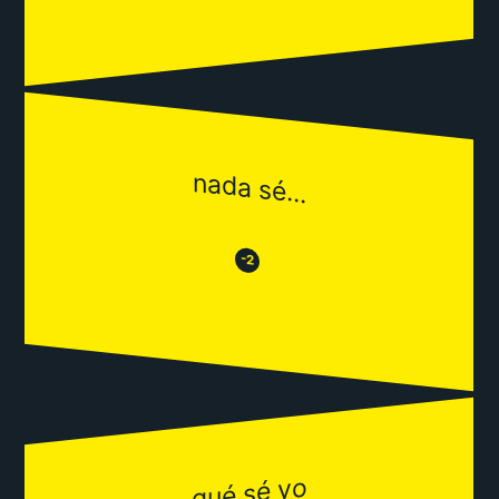
nada sé...
😒
😂
-2
qué sé yo