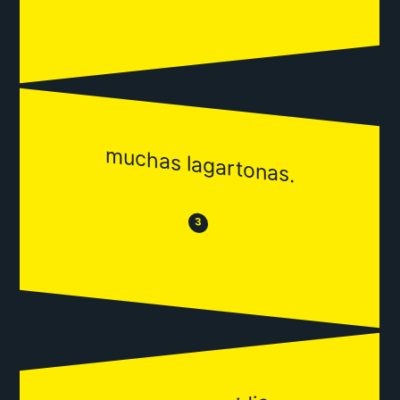
muchas lagartonas.
😒
😂
3