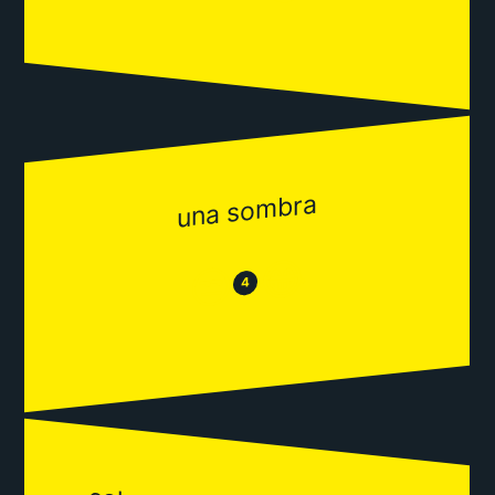
una sombra
😂
😒
4