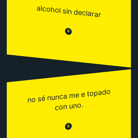
alcohol sin declarar
😒
😂
0
no sé nunca
me e topado
con uno.
😂
😒
0