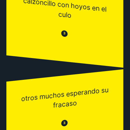
calzoncillo con hoyos en el
culo
😒
😂
3
otros
muchos esperando su
fracaso
😂
😒
3