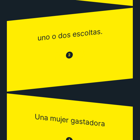
uno o dos escoltas.
😂
😒
2
Una mujer gastadora
😒