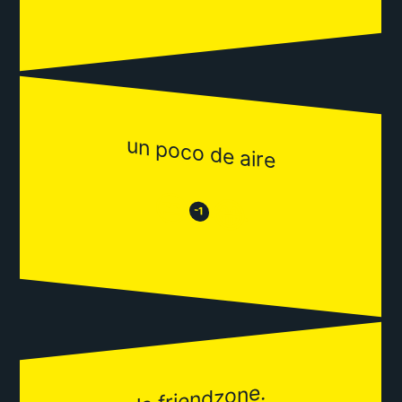
un poco de aire
😒
😂
-1
la friendzone.