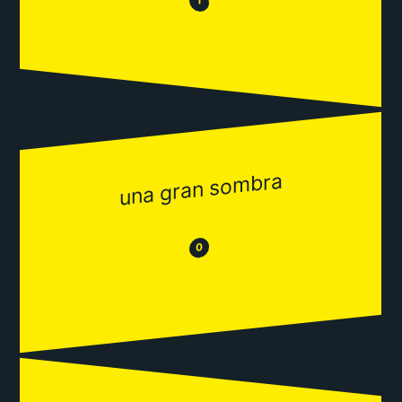
😂
1
una gran sombra
😂
😒
0