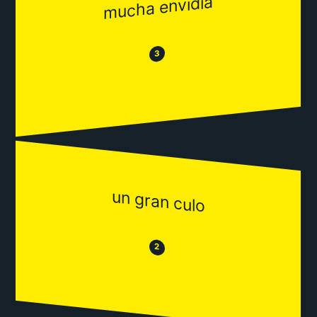
mucha envidia
😂
😒
3
un gran culo
😒
😂
2