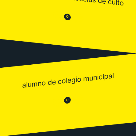
😒
😂
0
alumno de colegio municipal
😂
😒
0