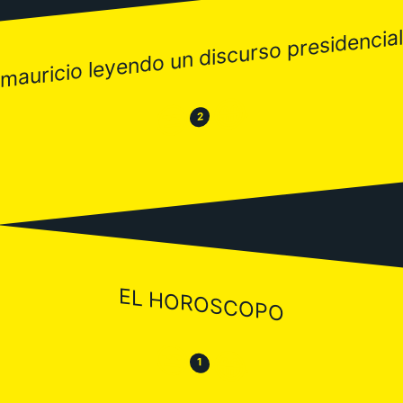
mauricio leyendo un discurso presidencial
😂
😒
2
EL HOROSCOPO
😒
😂
1