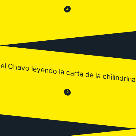
😂
😒
4
el Chavo leyendo la carta de la chilindrina
😒
😂
2