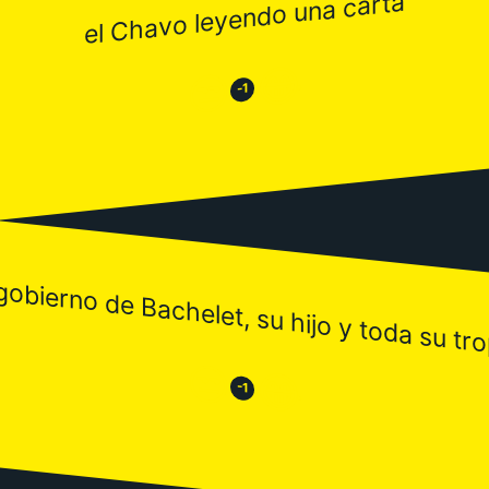
el Chavo leyendo una carta
😂
😒
-1
 gobierno de Bachelet, su hijo y toda su tro
😒
😂
-1