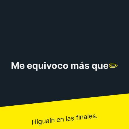
RULETA DE CHISTES
Me equivoco más que
✏️
Higuaín en las finales.