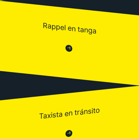
Rappel en tanga
😒
😂
-1
Taxista en tránsito
😂
😒
-1