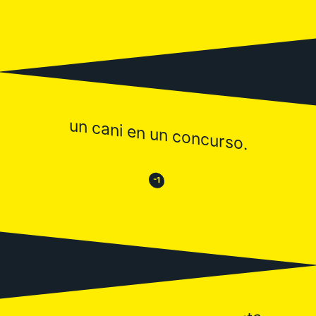
un cani en un concurso.
😒
😂
-1