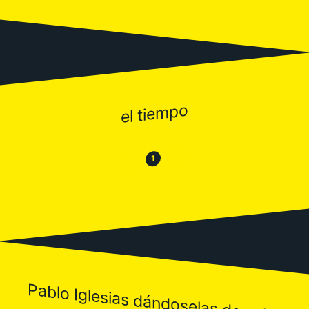
el tiempo
😂
😒
1
Pablo Iglesias dándoselas de culto