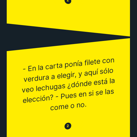
😂
2
- En la carta ponía filete con
co
verdura a elegir, y aquí sólo
veo lechugas ¿dónde está la
elección? - Pues en si se las
me o no.
😂
😒
2