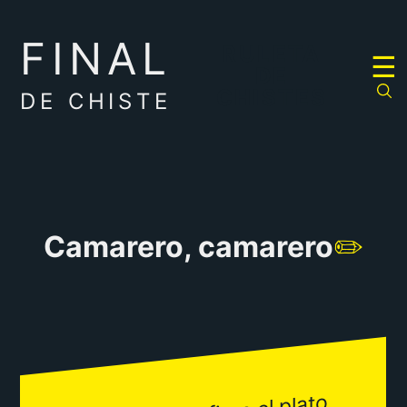
FINAL
RULETA
☰
DE
CHISTES
DE CHISTE
Camarero, camarero
✏️