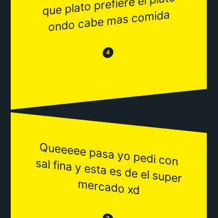
que plato prefiere el plato
ondo cabe
mas co
mida
😂
😒
4
Queeeee pasa yo pedi con
sal fina y esta es de el super
m
ercado xd
😒