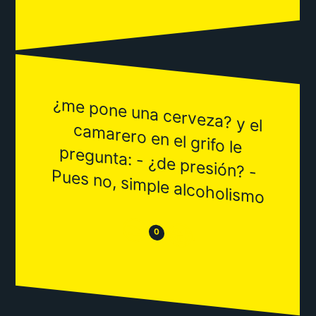
¿m
e pone una cerveza? y el
cam
arero en el grifo le
pregunta: - ¿de presión? -
Pues no, sim
ple alcoholism
o
😒
😂
0