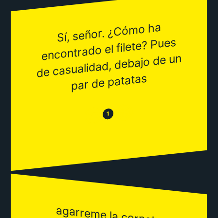
Sí, señor. ¿Có
mo ha
encontrado el filete? Pues
de casualidad, debajo de un
par de patatas
😂
😒
1
agarreme la corneta