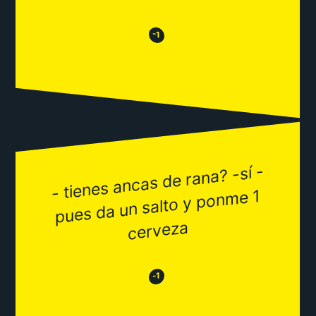
😒
😂
-1
- tienes ancas de rana? -sí -
pues da un salto y pon
me 1
cerveza
😂
😒
-1