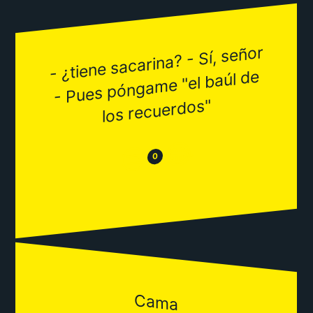
- ¿tiene sacarina? - Sí, señor
- Pues pónga
me "el baúl de
los recuerdos"
😂
😒
0
Cama