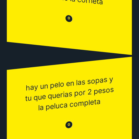
😒
😂
0
hay un pelo en las sopas y
la peluca co
tu que querias por 2 pesos
mpleta
😂
😒
0