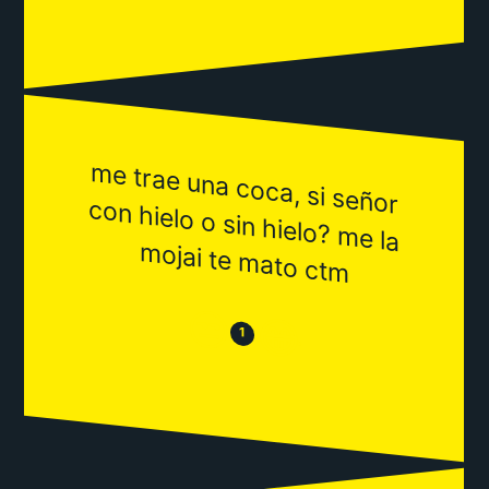
m
e trae una coca, si señor
con hielo o sin hielo? m
e la
ojai te m
m
ato ctm
😒
😂
1