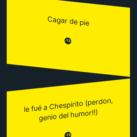
Cagar de pie
😒
😂
-13
le fué a Chespirito (perdon,
genio del hu
mor!!)
😂
😒
-15