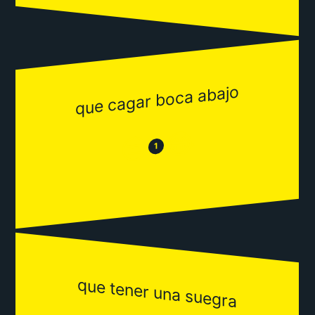
que cagar boca abajo
😂
😒
1
que tener una suegra