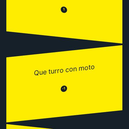
😒
😂
1
Que turro con moto
😂
😒
-1