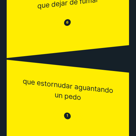
que dejar de fumar
😂
😒
6
que estornudar aguantando
un pedo
😒
😂
1