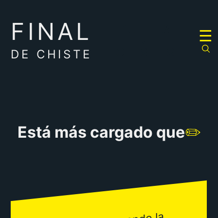
FINAL
RULETA
☰
DE
CHISTES
DE CHISTE
Está más cargado que
✏️