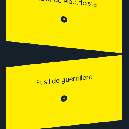
celular de electricista
😒
😂
6
Fusil de guerrillero
😂
😒
4