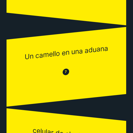
Un camello en una aduana
😂
😒
7