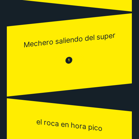
Mechero saliendo del super
😂
😒
1
el roca en hora pico