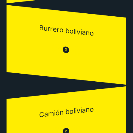
Burrero boliviano
😒
😂
3
Camión boliviano
😂
😒
2