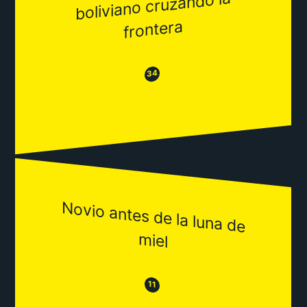
boliviano cruzando la
frontera
😂
😒
34
Novio antes de la luna de
m
iel
😒
😂
11