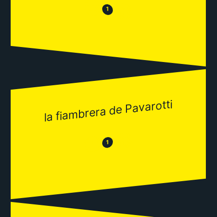
😒
😂
1
la fiambrera de Pavarotti
😂
😒
1