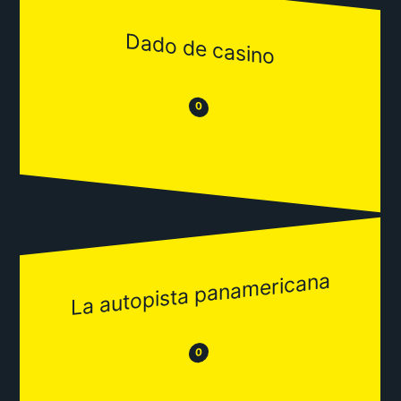
Dado de casino
😒
😂
0
La autopista panamericana
😂
😒
0