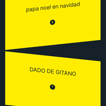
papa noel en navidad
😂
😒
2
DADO DE GITANO
😒
😂
1