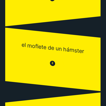
el moflete de un hámster
😒
😂
2