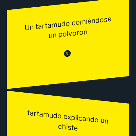
Un tarta
mudo co
miéndose
un polvoron
😂
😒
8
tartam
udo explicando un
chiste