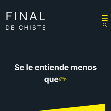
FINAL
RULETA
☰
DE
CHISTES
DE CHISTE
Se le entiende menos
que
✏️