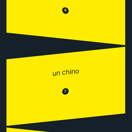
😒
😂
8
un chino
😂
😒
7