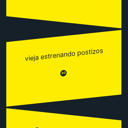
vieja estrenando postizos
😂
😒
30