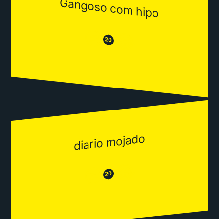
Gangoso com hipo
😒
😂
20
diario mojado
😂
😒
20