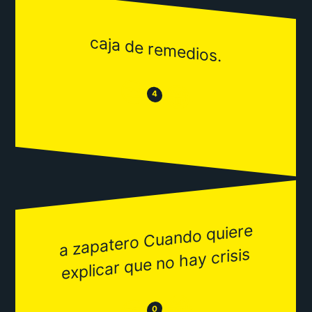
caja de remedios.
😒
😂
4
a zapatero Cuando quiere
explicar que no hay crisis
😂
😒
0