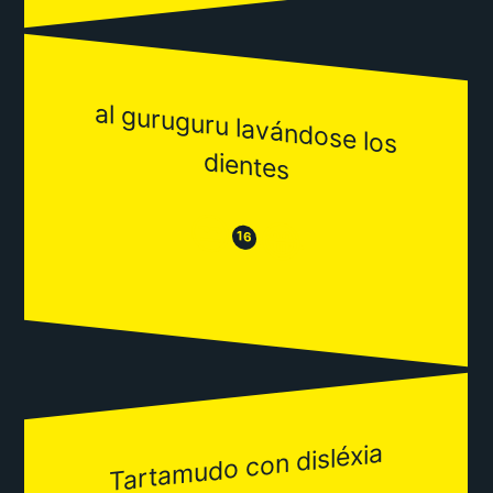
al guruguru lavándose los
dientes
😒
😂
16
Tartamudo con disléxia