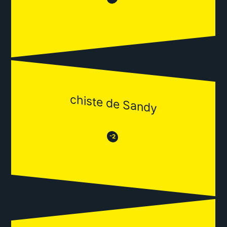
chiste de Sandy
😒
😂
-2