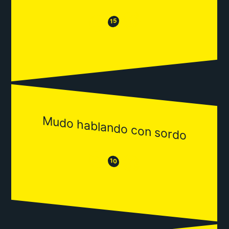
😂
😒
15
Mudo hablando con sordo
😒
😂
10