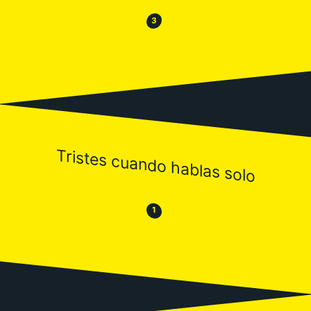
😂
😒
3
Tristes cuando hablas solo
😒
😂
1