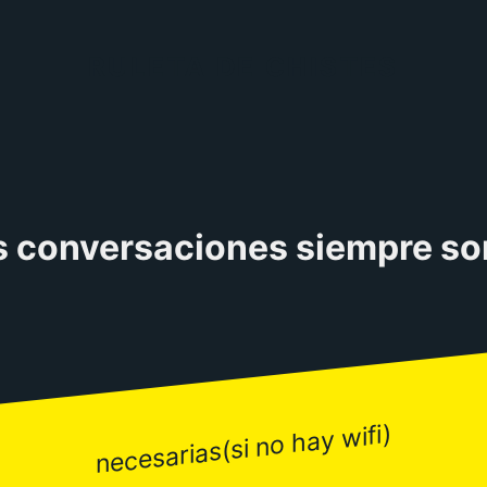
RULETA DE CHISTES
s conversaciones siempre so
necesarias(si no hay wifi)