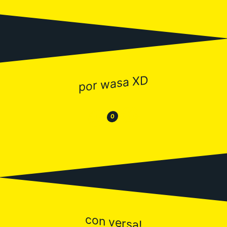
por wasa XD
😂
😒
0
con versa!