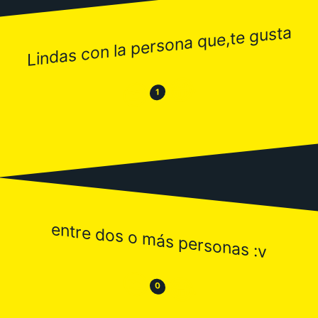
Lindas con la persona que,te gusta
😂
😒
1
entre dos o más personas :v
😒
😂
0