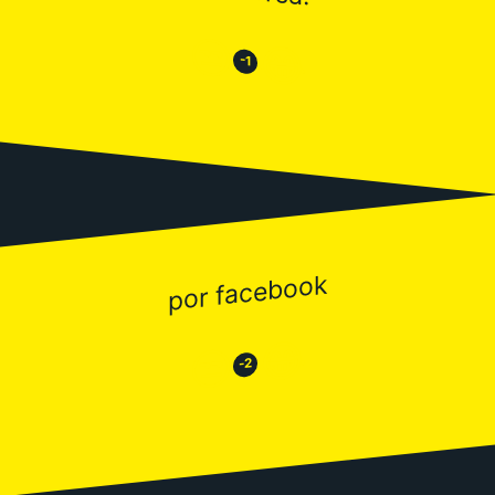
😒
😂
-1
por facebook
😂
😒
-2