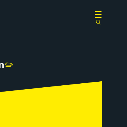
☰
n
✏️