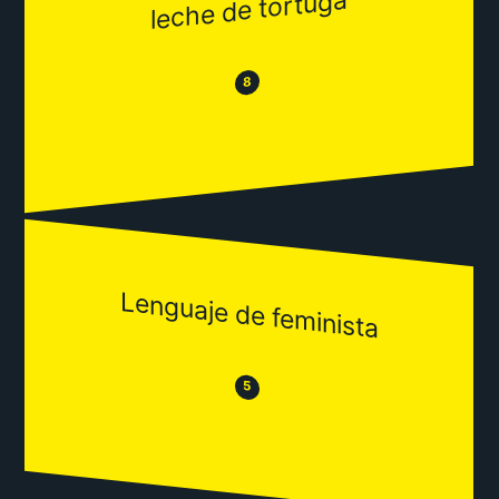
leche de tortuga
😂
😒
8
Lenguaje de feminista
😒
😂
5