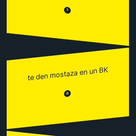
😒
😂
1
te den mostaza en un BK
😂
😒
0