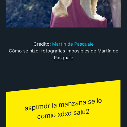
Crédito:
Martín de Pasquale
Cómo se hizo: fotografías imposibles de Martín de
Pasquale
aspt
mdr la
manzana se lo
co
mio xdxd salu2