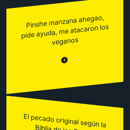
Pinshe
manzana ahegao,
pide ayuda,
me atacaron los
veganos
😂
😒
3
El pecado original según la