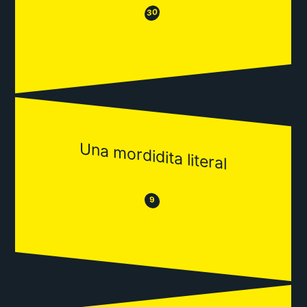
😂
😒
30
Una mordidita literal
😒
😂
9