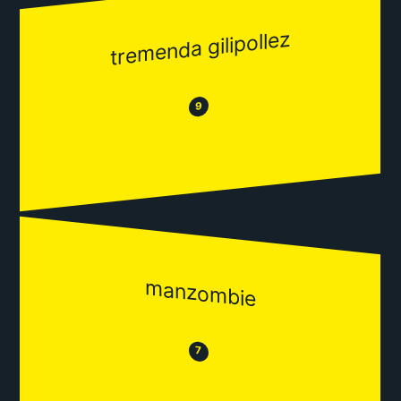
tremenda gilipollez
😂
😒
9
manzombie
😒
😂
7