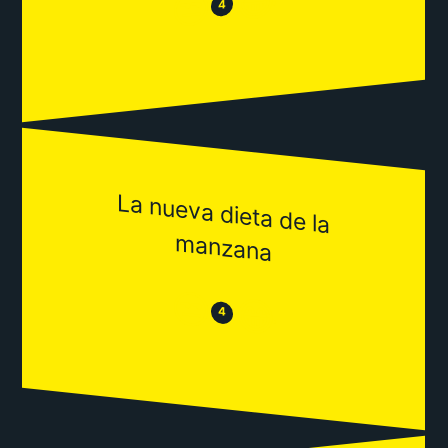
😂
😒
4
La nueva dieta de la
m
anzana
😒
😂
4