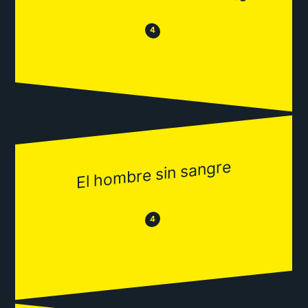
😒
😂
4
El hombre sin sangre
😂
😒
4