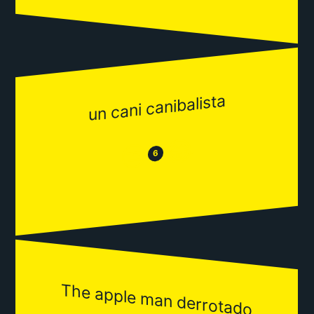
un cani canibalista
😂
😒
6
The apple man derrotado