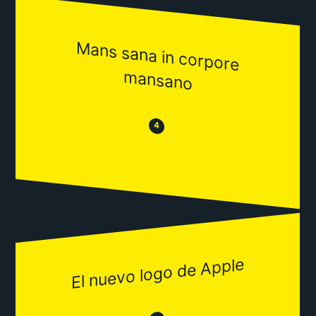
M
ans sana in corpore
m
ansano
😒
😂
4
El nuevo logo de Apple