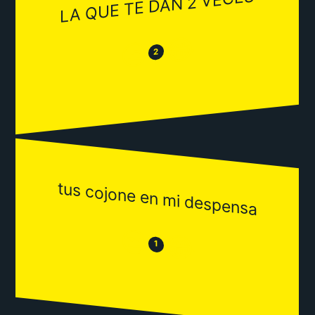
LA QUE TE DAN 2 VECES
😂
😒
2
tus cojone en mi despensa
😒
😂
1