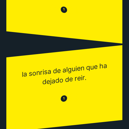
😒
😂
1
la sonrisa de alguien que ha
dejado de reir.
😂
😒
1