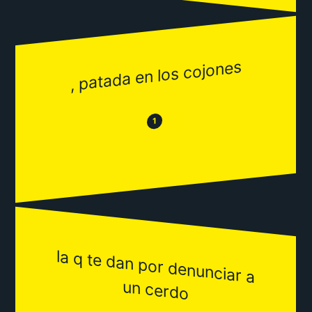
, patada en los cojones
😂
😒
1
la q te dan por denunciar a
un cerdo