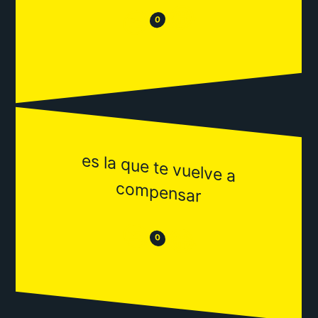
😂
😒
0
es la que te vuelve a
com
pensar
😒
😂
0