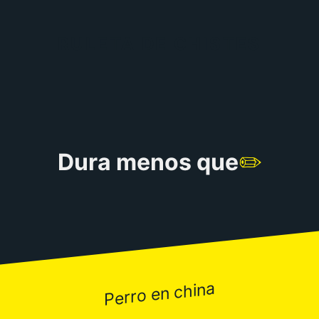
RULETA DE CHISTES
Dura menos que
✏️
Perro en china