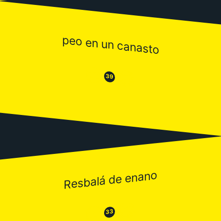
peo en un canasto
😒
😂
39
Resbalá de enano
😂
😒
33