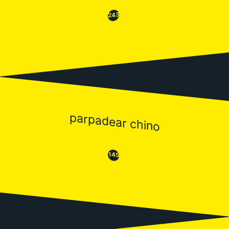
😂
😒
243
parpadear chino
😒
😂
145