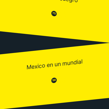
😒
😂
75
Mexico en un mundial
😂
😒
58