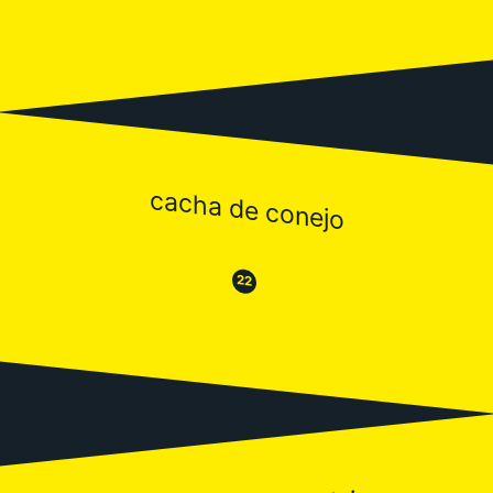
cacha de conejo
😒
😂
22