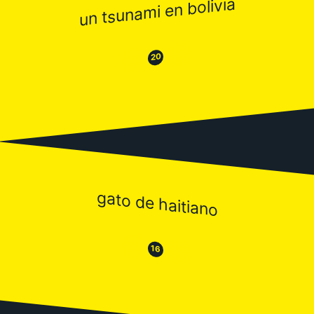
un tsunami en bolivia
😂
😒
20
gato de haitiano
😒
😂
16