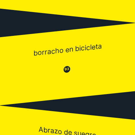
borracho en bicicleta
😂
😒
93
Abrazo de suegro