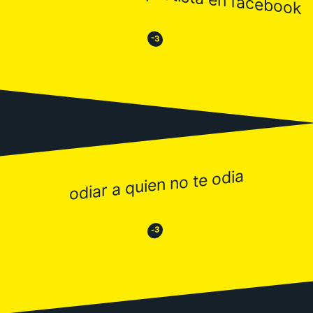
😒
😂
-3
odiar a quien no te odia
😂
😒
-3