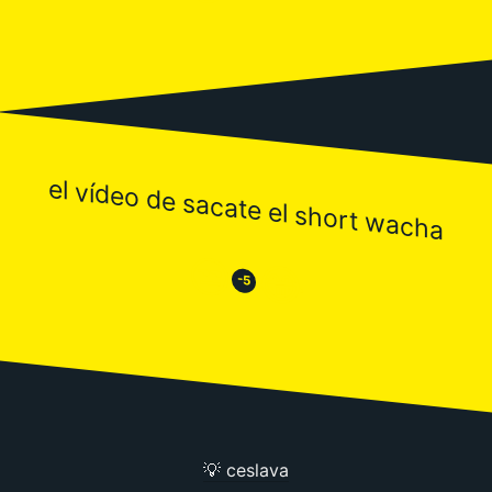
el vídeo de sacate el short wacha
😒
😂
-5
💡 ceslava