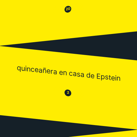
😂
😒
20
quinceañera en casa de Epstein
😒
😂
2