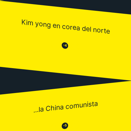
Kim yong en corea del norte
😒
😂
-4
...la China comunista
😂
😒
-5