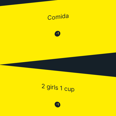
Comida
😂
😒
-1
2 girls 1 cup
😒
😂
-1