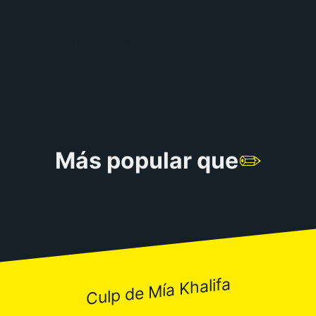
RULETA DE CHISTES
Más popular que
✏️
Culp de Mía Khalifa