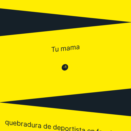
Tu mama
😂
😒
-1
quebradura de deportista en facebook