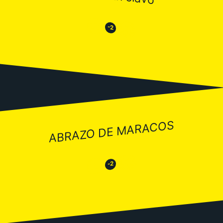
😒
😂
-2
ABRAZO DE MARACOS
😂
😒
-2