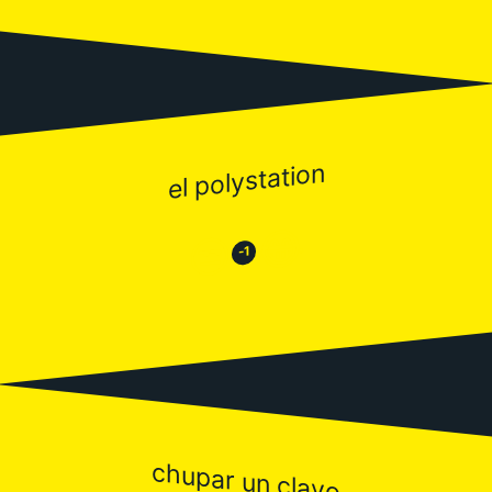
el polystation
😂
😒
-1
chupar un clavo