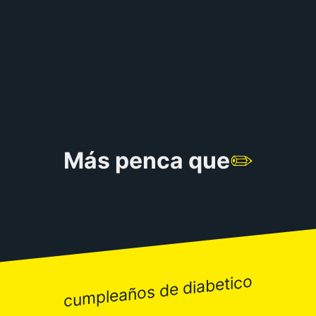
RULETA DE CHISTES
Más penca que
✏️
cumpleaños de diabetico