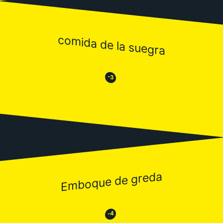
comida de la suegra
😒
😂
-3
Emboque de greda
😂
😒
-4