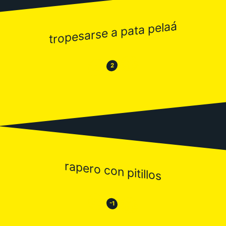
tropesarse a pata pelaá
😂
😒
2
rapero con pitillos
😒
😂
-1