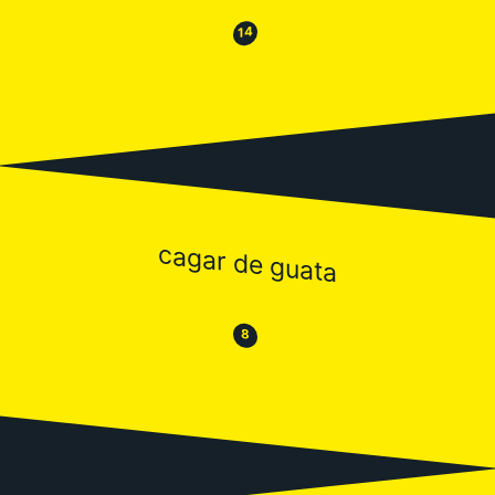
😂
😒
14
cagar de guata
😒
😂
8