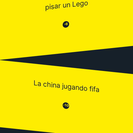
pisar un Lego
😂
😒
-6
La china jugando fifa
😒
😂
-10