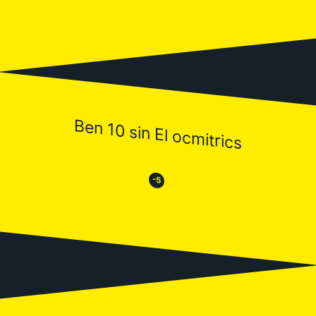
Ben 10 sin El ocmitrics
😒
😂
-5