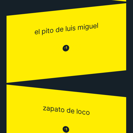
el pito de luis miguel
😂
😒
-1
zapato de loco
😒
😂
-1