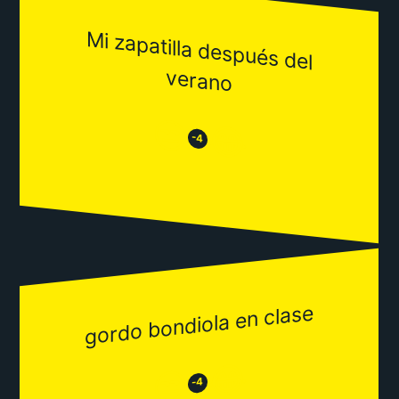
M
i zapatilla después del
verano
😒
😂
-4
gordo bondiola en clase
😂
😒
-4