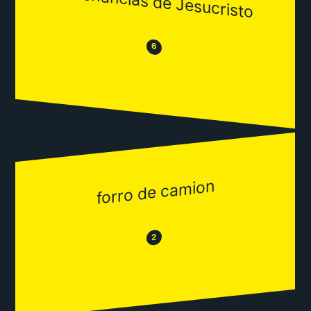
las chanclas de Jesucristo
😒
😂
6
forro de camion
😂
😒
2