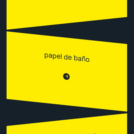
papel de baño
😒
😂
-5