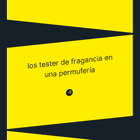
los tester de fragancia en
una per
mufería
😂
😒
-2