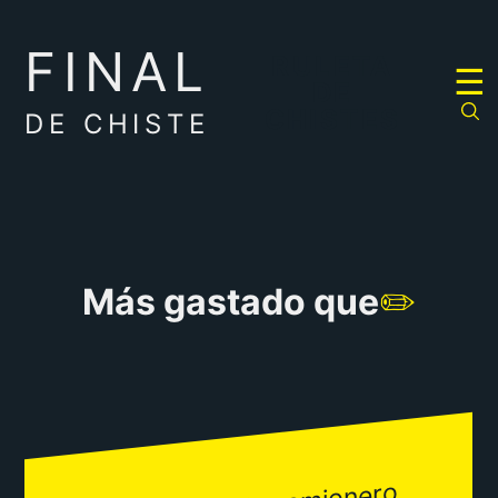
FINAL
RULETA
☰
DE
CHISTES
DE CHISTE
Más gastado que
✏️