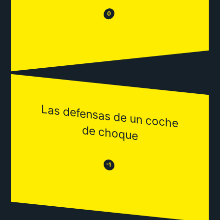
😂
😒
0
Las defensas de un coche
de choque
😒
😂
-1