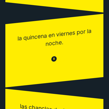
la quincena en viernes por la
noche.
😂
😒
8