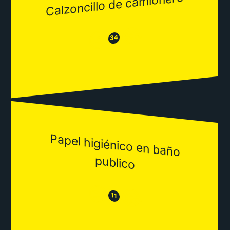
Calzoncillo de camionero
😂
😒
34
Papel higiénico en baño
publico
😒
😂
11