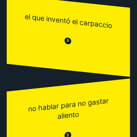
el que inventó el carpaccio
😒
😂
3
no hablar para no gastar
aliento
😂
😒
2