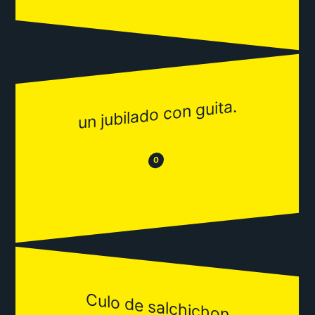
un jubilado con guita.
😂
😒
0
Culo de salchichon