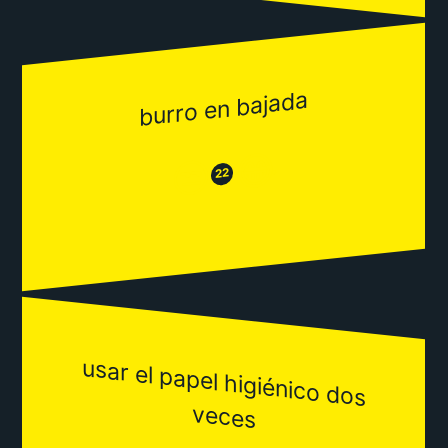
burro en bajada
😂
😒
22
usar el papel higiénico dos
veces