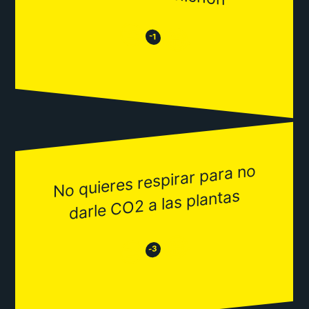
😒
😂
-1
No quieres respirar para no
darle CO2 a las plantas
😂
😒
-3