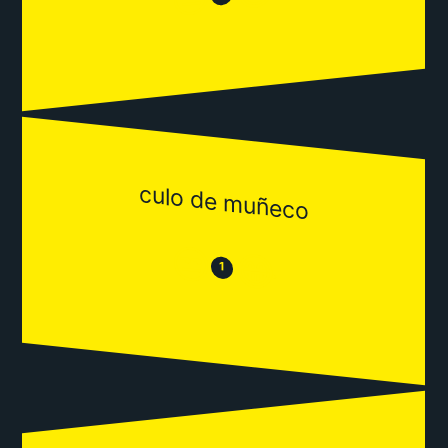
culo de muñeco
😒
😂
1