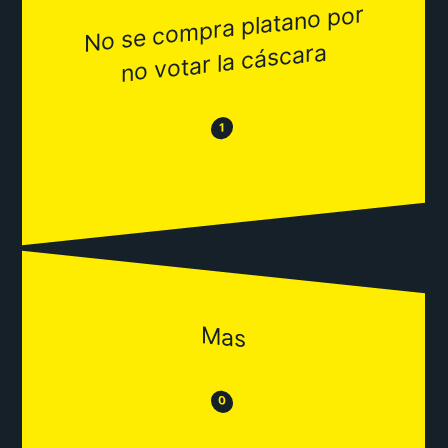
No se co
mpra platano por
no votar la cáscara
😂
😒
1
Mas
😒
😂
0