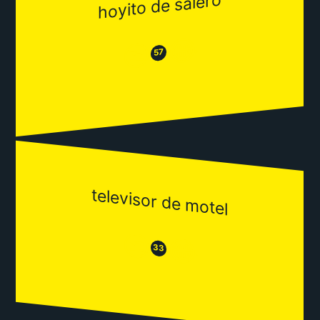
hoyito de salero
😂
😒
57
televisor de motel
😒
😂
33