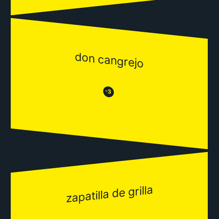
don cangrejo
😒
😂
-3
zapatilla de grilla