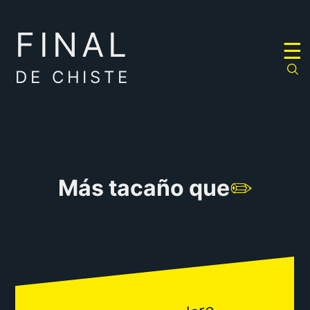
FINAL
RULETA
☰
DE
CHISTES
DE CHISTE
Más tacaño que
✏️