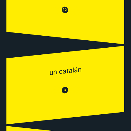
😒
😂
12
un catalán
😂
😒
3