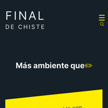
FINAL
RULETA
☰
DE
CHISTES
DE CHISTE
Más ambiente que
✏️