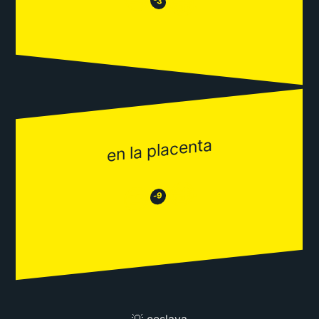
😂
-3
en la placenta
😂
😒
-9