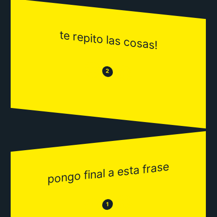
te repito las cosas!
😒
😂
2
pongo final a esta frase
😂
😒
1