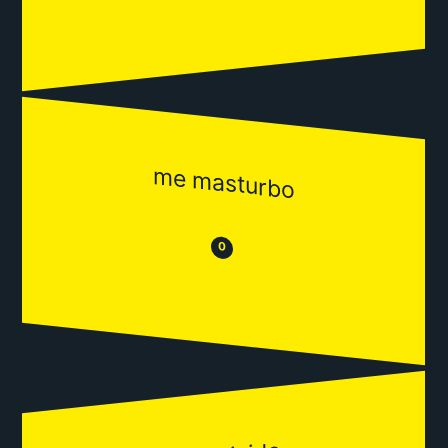
me masturbo
😒
😂
0