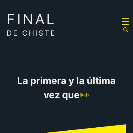
FINAL
RULETA
☰
DE
CHISTES
DE CHISTE
La primera y la última
vez que
✏️