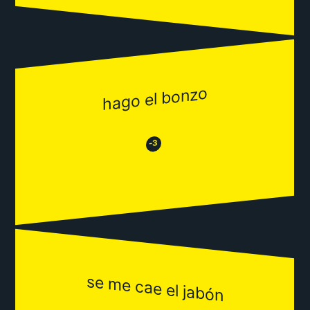
hago el bonzo
😂
😒
-3
se me cae el jabón