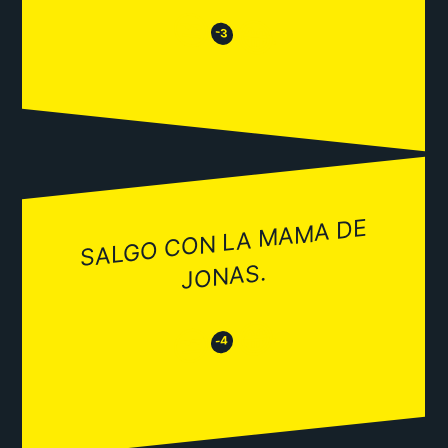
😒
😂
-3
SALGO CON LA
MA
MA DE
JONAS.
😂
😒
-4