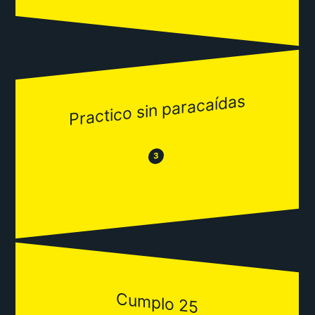
Practico sin paracaídas
😂
😒
3
Cumplo 25