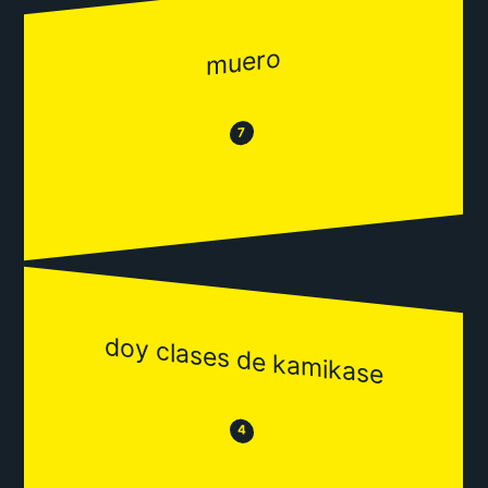
muero
😂
😒
7
doy clases de kamikase
😒
😂
4