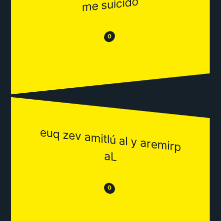
me suicido
😂
😒
0
euq zev am
itlú al y arem
irp
aL
😒
😂
0