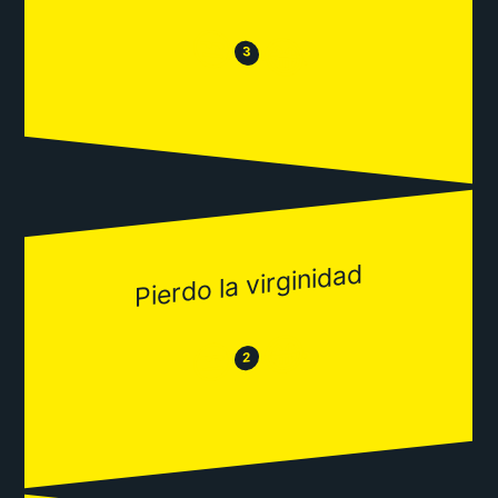
😒
😂
3
Pierdo la virginidad
😂
😒
2