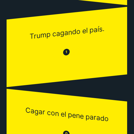
Trump cagando el país.
😂
😒
1
Cagar con el pene parado
😒
0