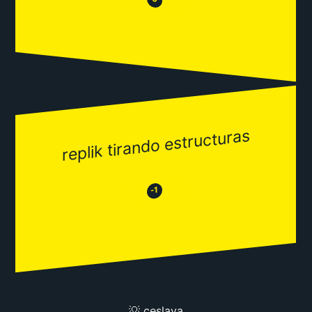
😂
replik tirando estructuras
😂
😒
-1
💡 ceslava