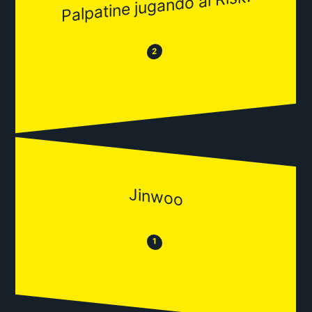
Palpatine jugando al Risk.
😂
😒
2
Jinwoo
😒
😂
1