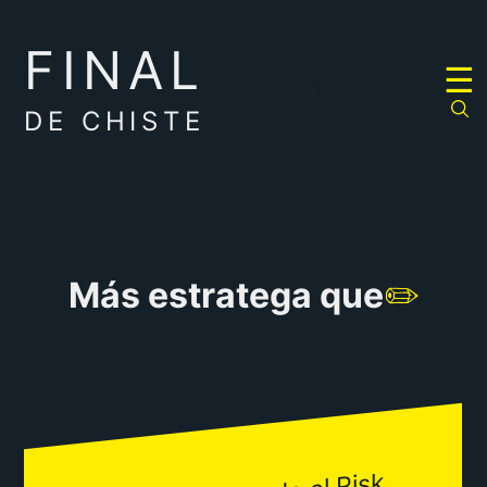
FINAL
RULETA
☰
DE
CHISTES
DE CHISTE
Más estratega que
✏️