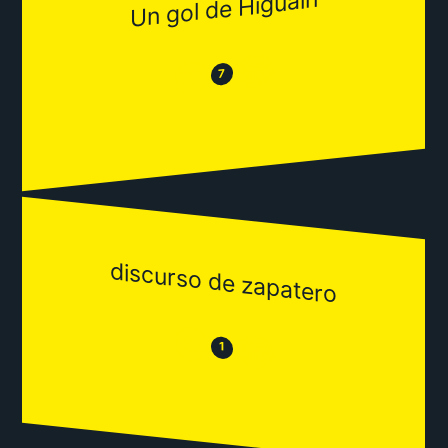
Un gol de Higuaín
😂
😒
7
discurso de zapatero
😒
😂
1