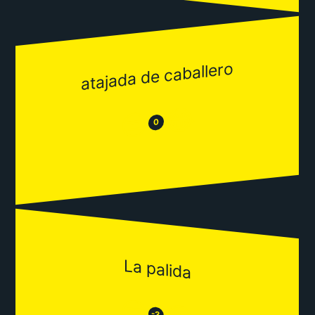
atajada de caballero
😂
😒
0
La palida
😒
-3