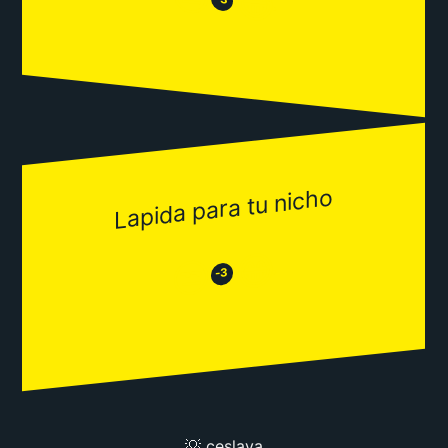
😂
Lapida para tu nicho
😂
😒
-3
💡 ceslava