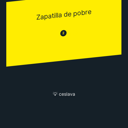
Zapatilla de pobre
😂
😒
2
💡 ceslava