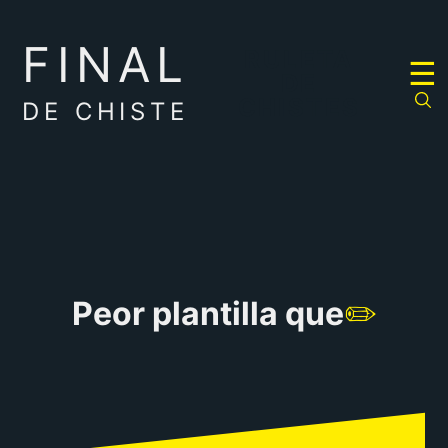
FINAL
RULETA
☰
DE
CHISTES
DE CHISTE
Peor plantilla que
✏️