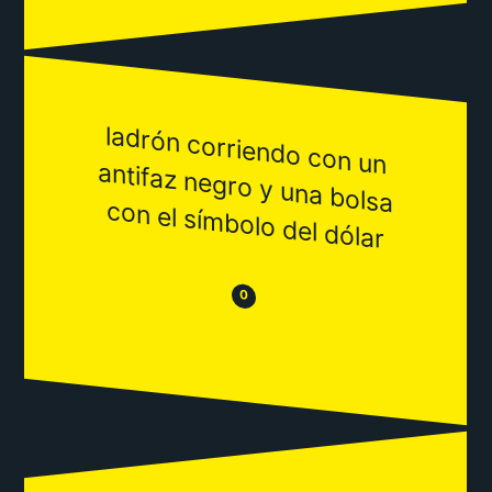
ladrón corriendo con un
antifaz negro y una bolsa
con el sím
bolo del dólar
😒
😂
0