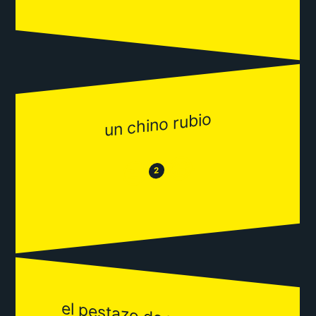
un chino rubio
😂
😒
2