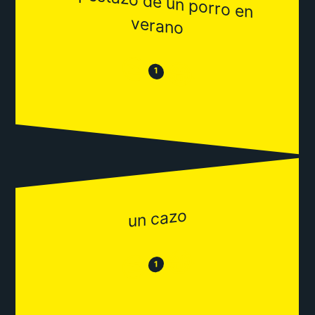
el pestazo de un porro en
verano
😒
😂
1
un cazo
😂
😒
1