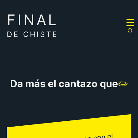
FINAL
RULETA
☰
DE
CHISTES
DE CHISTE
Da más el cantazo que
✏️