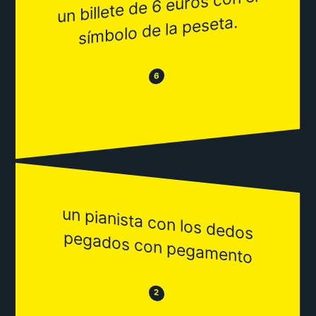
un billete de 6 euros con el
sí
mbolo de la peseta.
😂
😒
6
un pianista con los dedos
pegados con pegam
ento
😒
😂
2