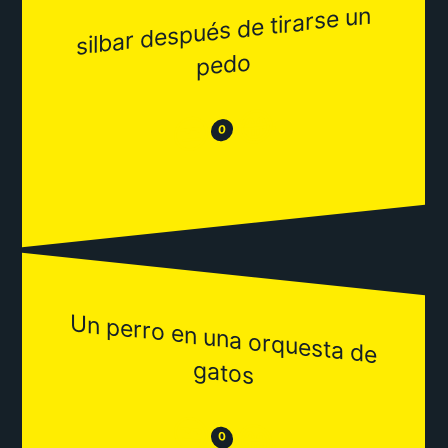
silbar después de tirarse un
pedo
😂
😒
0
Un perro en una orquesta de
gatos
😒
😂
0