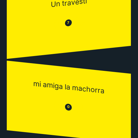
Un travesti
😂
😒
7
mi amiga la machorra
😒
😂
0