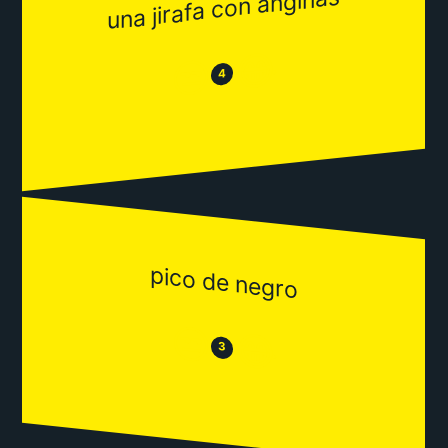
una jirafa con anginas
😂
😒
4
pico de negro
😒
😂
3