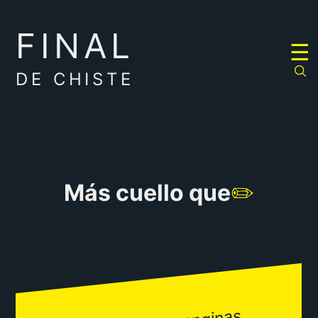
FINAL
RULETA
☰
DE
CHISTES
DE CHISTE
Más cuello que
✏️