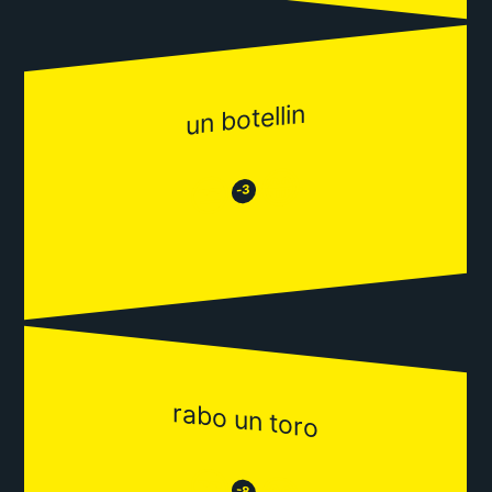
un botellin
😂
😒
-3
rabo un toro
😒
-8