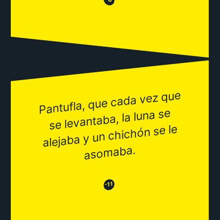
😂
Pantufla, que cada vez que
aso
se levantaba, la luna se
alejaba y un chichón se le
maba.
😂
😒
-11