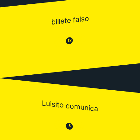
billete falso
😂
😒
12
Luisito comunica
😒
😂
5