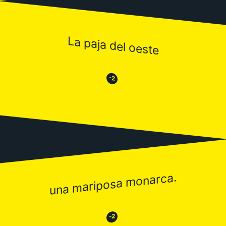
La paja del oeste
😒
😂
-2
una mariposa monarca.
😂
😒
-2