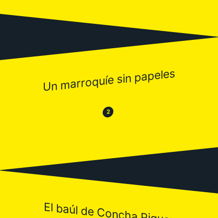
Un marroquíe sin papeles
😂
😒
2
El baúl de Concha Piquer