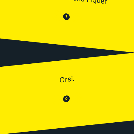
😒
😂
1
Orsi.
😂
😒
0