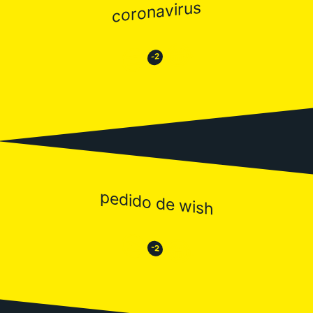
coronavirus
😂
😒
-2
pedido de wish
😒
😂
-2