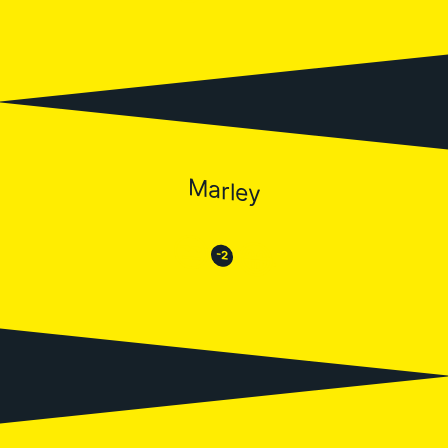
Marley
😒
😂
-2