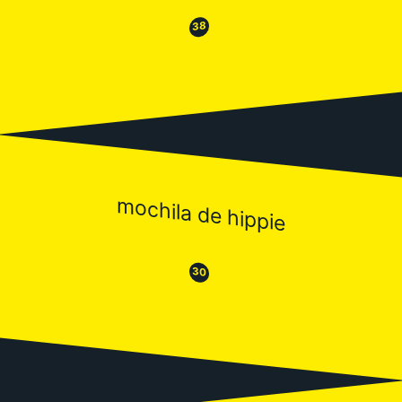
😂
😒
38
mochila de hippie
😒
😂
30