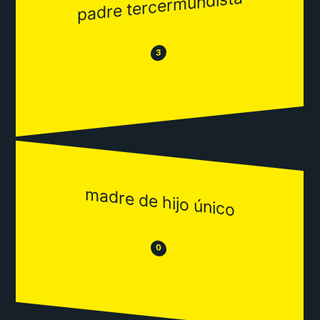
padre tercermundista
😂
😒
3
madre de hijo único
😒
😂
0