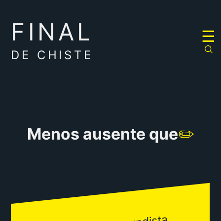
FINAL
RULETA
☰
DE
CHISTES
DE CHISTE
Menos ausente que
✏️