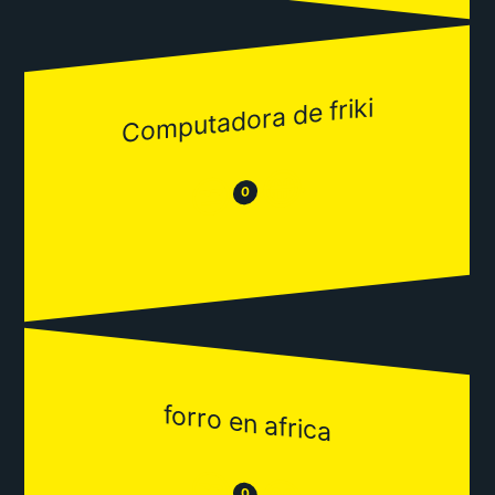
Computadora de friki
😂
😒
0
forro en africa
😒
0